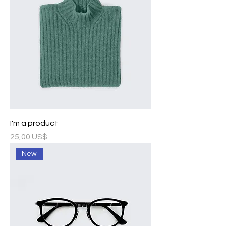
I'm a product
Precio
25,00 US$
New