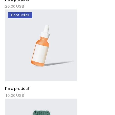
Precio
20,00 US$
Best Seller
I'm a product
Precio
10,00 US$