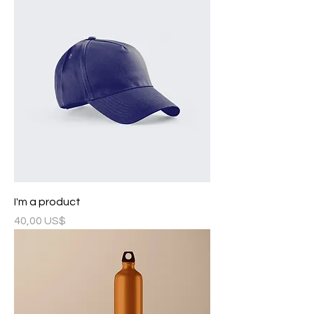
I'm a product
Precio
40,00 US$