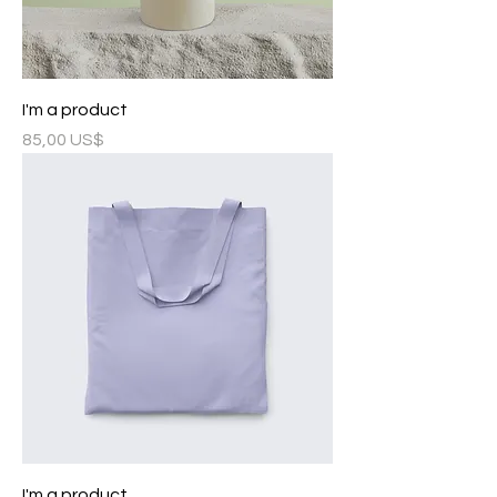
I'm a product
Precio
85,00 US$
I'm a product