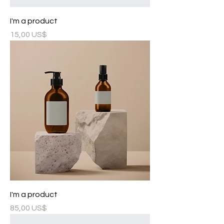
I'm a product
Precio
15,00 US$
I'm a product
Precio
85,00 US$