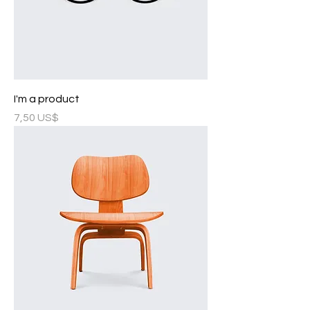
I'm a product
Precio
7,50 US$